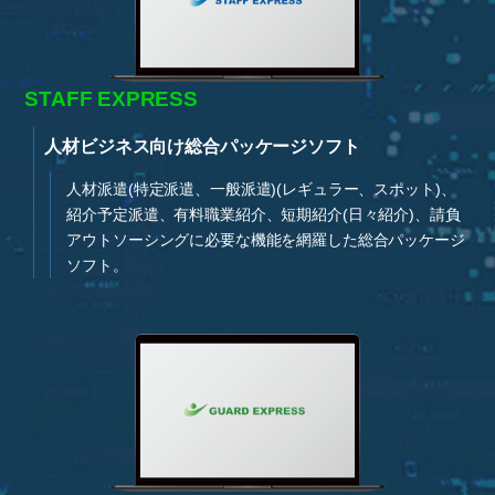
コンセプト
会社紹介
STAFF EXPRESS
データで見るエスアイ・システム
人材ビジネス向け総合パッケージソフト
仕事内容・募集要項
人材派遣(特定派遣、一般派遣)(レギュラー、スポット)、
紹介予定派遣、有料職業紹介、短期紹介(日々紹介)、請負
研修制度・キャリアパス
アウトソーシングに必要な機能を網羅した総合パッケージ
ソフト。
社員インタビュー
座談会
企業サイトへ