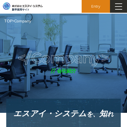
Entry
新卒採用サイト
TOP
Company
会社紹介
エスアイ・システム
知
を、
れ